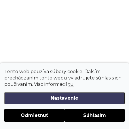
Tento web používa súbory cookie. Ďalším
prechádzaním tohto webu vyjadrujete súhlas s ich
používaním. Viac informácií
tu
.
Nastavenie
SKLADOM
(1 KS)
Odmietnuť
Súhlasím
99 JOHN ST. NYC - JSV 312 SIVÝ