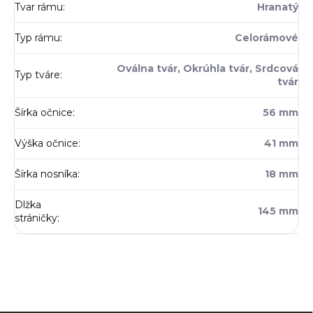
Tvar rámu
:
Hranatý
Typ rámu
:
Celorámové
Oválna tvár, Okrúhla tvár, Srdcová
Typ tváre
:
tvár
Šírka očnice
:
56 mm
Výška očnice
:
41 mm
Šírka nosníka
:
18 mm
Dlžka
145 mm
stráničky
: