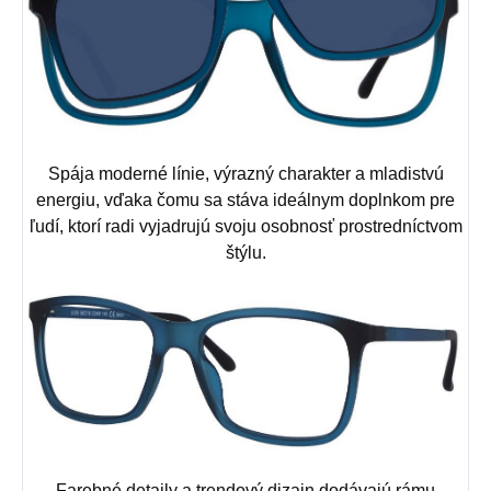
Spája moderné línie, výrazný charakter a mladistvú
energiu, vďaka čomu sa stáva ideálnym doplnkom pre
ľudí, ktorí radi vyjadrujú svoju osobnosť prostredníctvom
štýlu.
Farebné detaily a trendový dizajn dodávajú rámu