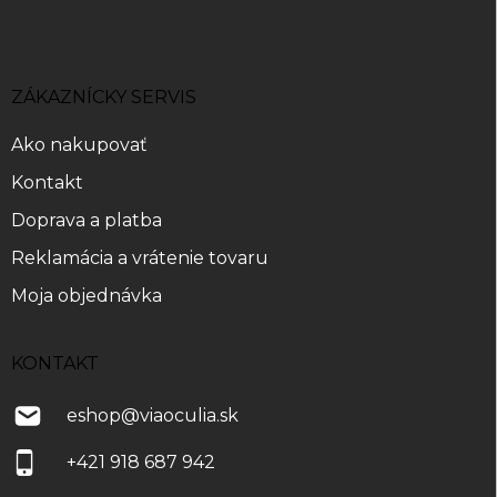
Z
á
p
ä
ZÁKAZNÍCKY SERVIS
t
i
Ako nakupovať
e
Kontakt
Doprava a platba
Reklamácia a vrátenie tovaru
Moja objednávka
KONTAKT
eshop
@
viaoculia.sk
+421 918 687 942