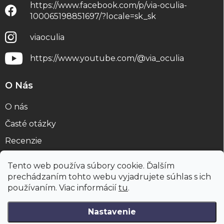
https://www.facebook.com/p/via-oculia-
100065198851697/?locale=sk_sk
viaoculia
https://www.youtube.com/@via_oculia
O Nás
O nás
Časté otázky
Recenzie
Blog
Tento web používa súbory cookie. Ďalším
prechádzaním tohto webu vyjadrujete súhlas s ich
používaním. Viac informácií
tu
.
Nastavenie
Copyright 2026
viaoculia.sk
. Všetky práva vyhradené.
Upraviť
nastavenie cookies