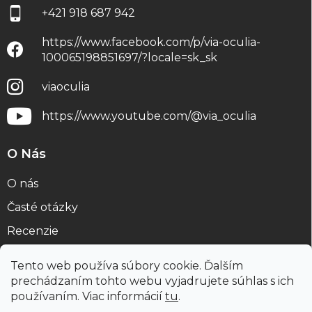
+421 918 687 942
https://www.facebook.com/p/via-oculia-
100065198851697/?locale=sk_sk
viaoculia
https://www.youtube.com/@via_oculia
O Nás
O nás
Časté otázky
Recenzie
Blog
Tento web používa súbory cookie. Ďalším
prechádzaním tohto webu vyjadrujete súhlas s ich
používaním. Viac informácií
tu
.