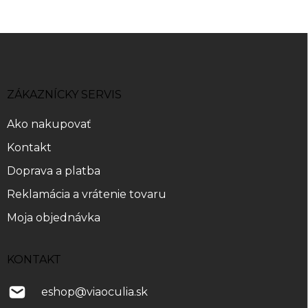
Z
á
p
ä
ZÁKAZNÍCKY SERVIS
t
i
Ako nakupovať
e
Kontakt
Doprava a platba
Reklamácia a vrátenie tovaru
Moja objednávka
KONTAKT
eshop
@
viaoculia.sk