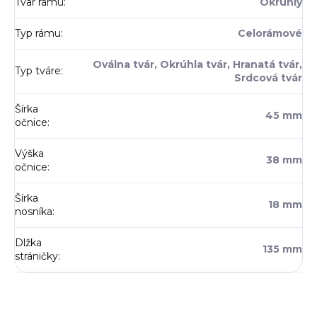
Tvar rámu
:
Okrúhly
Typ rámu
:
Celorámové
Oválna tvár, Okrúhla tvár, Hranatá tvár,
Typ tváre
:
Srdcová tvár
Šírka
45 mm
očnice
:
Výška
38 mm
očnice
:
Šírka
18 mm
nosníka
:
Dlžka
135 mm
stráničky
: