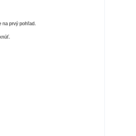
e na prvý pohľad.
knúť.