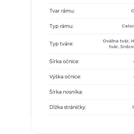
Tvar rámu
:
O
Typ rámu
:
Celo
Oválna tvár, 
Typ tváre
:
tvár, Srdco
Šírka očnice
:
Výška očnice
:
Šírka nosníka
:
Dlžka stráničky
: