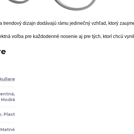
a trendový dizajn dodávajú rámu jedinečný vzhľad, ktorý zaujm
ektná voľba pre každodenné nosenie aj pre tých, ktorí chcú vyni
re
kuliare
rentná,
Modrá
, Plast
Matné