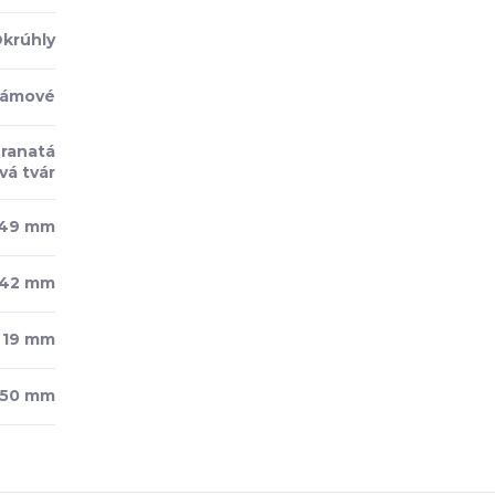
krúhly
rámové
Hranatá
vá tvár
49 mm
42 mm
19 mm
150 mm