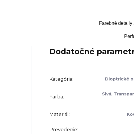
Farebné detaily 
Perf
Dodatočné paramet
Kategória
:
Dioptrické o
Sivá, Transpa
Farba
:
Materiál
:
Kov
Prevedenie
: