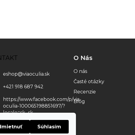
NTAKT
O Nás
O nás
eshop
@
viaoculia.sk
Časté otázky
+421 918 687 942
Recenzie
https://www.facebook.com/p/via-
Blog
oculia-100065198851697/?
locale=sk_sk
viaoculia
dmietnuť
Súhlasím