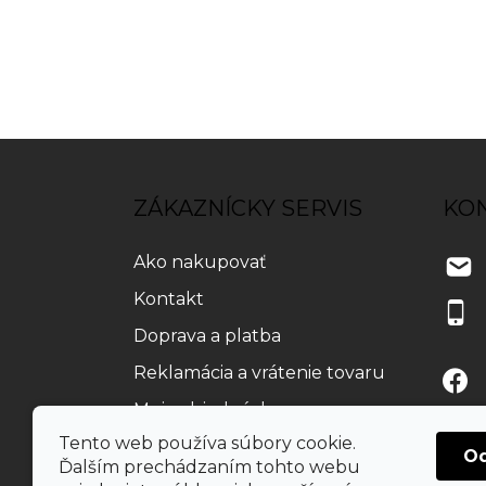
Z
á
p
ZÁKAZNÍCKY SERVIS
KO
ä
t
Ako nakupovať
i
e
Kontakt
Doprava a platba
Reklamácia a vrátenie tovaru
Moja objednávka
Tento web používa súbory cookie.
O
Ďalším prechádzaním tohto webu