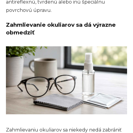
antireflexnú, tvrdenú alebo inú špeciálnu
povrchovú úpravu.
Zahmlievanie okuliarov sa dá výrazne
obmedziť
Zahmlievaniu okuliarov sa niekedy nedá zabrániť