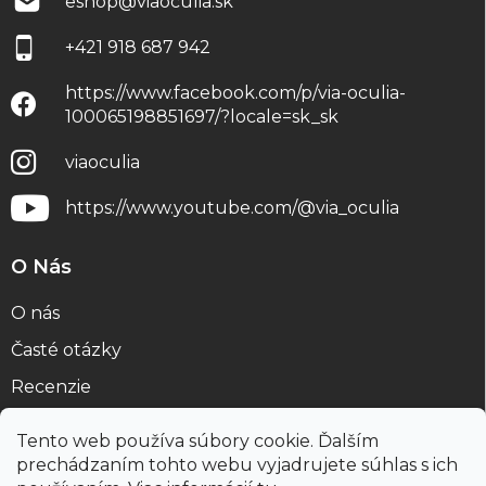
eshop
@
viaoculia.sk
+421 918 687 942
https://www.facebook.com/p/via-oculia-
100065198851697/?locale=sk_sk
viaoculia
https://www.youtube.com/@via_oculia
O Nás
O nás
Časté otázky
Recenzie
Blog
Tento web používa súbory cookie. Ďalším
prechádzaním tohto webu vyjadrujete súhlas s ich