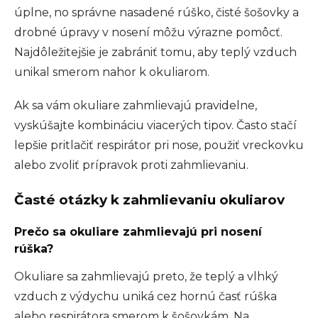
úplne, no správne nasadené rúško, čisté šošovky a
drobné úpravy v nosení môžu výrazne pomôcť.
Najdôležitejšie je zabrániť tomu, aby teplý vzduch
unikal smerom nahor k okuliarom.
Ak sa vám okuliare zahmlievajú pravidelne,
vyskúšajte kombináciu viacerých tipov. Často stačí
lepšie pritlačiť respirátor pri nose, použiť vreckovku
alebo zvoliť prípravok proti zahmlievaniu.
Časté otázky k zahmlievaniu okuliarov
Prečo sa okuliare zahmlievajú pri nosení
rúška?
Okuliare sa zahmlievajú preto, že teplý a vlhký
vzduch z výdychu uniká cez hornú časť rúška
alebo respirátora smerom k šošovkám. Na