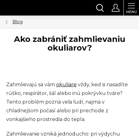
Prejsť
HĽADAŤ
na
obsah
Blog
Ako zabrániť zahmlievaniu
okuliarov?
Zahmlievajú sa vám
okuliare
vždy, keď si nasadíte
rúško, respirátor, šál alebo inú pokrývku tváre?
Tento problém pozná veľa ľudí, najmä v
chladnejšom počasí alebo pri prechode z
vonkajšieho prostredia do tepla.
Zahmlievanie vzniká jednoducho: pri výdychu