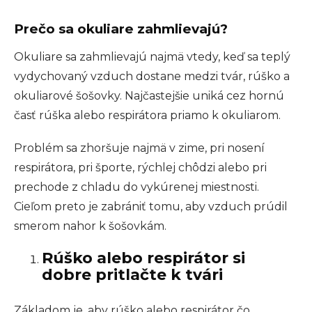
Prečo sa okuliare zahmlievajú?
Okuliare sa zahmlievajú najmä vtedy, keď sa teplý
vydychovaný vzduch dostane medzi tvár, rúško a
okuliarové šošovky. Najčastejšie uniká cez hornú
časť rúška alebo respirátora priamo k okuliarom.
Problém sa zhoršuje najmä v zime, pri nosení
respirátora, pri športe, rýchlej chôdzi alebo pri
prechode z chladu do vykúrenej miestnosti.
Cieľom preto je zabrániť tomu, aby vzduch prúdil
smerom nahor k šošovkám.
Rúško alebo respirátor si
dobre pritlačte k tvári
Základom je, aby rúško alebo respirátor čo