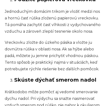
Jednoduchým domácim trikom je vložiť medzi nos
a hornú časť rúška zloženú papierovú vreckovku.
Tá pomáha zachytiť časť vlhkosti z vydychovaného
vzduchu a zároveň zlepší tesnenie okolo nosa.
Vreckovku zložte do úzkeho pásika a vložte ju
dovnútra rúška v oblasti nosa. Ak sa hýbe alebo
padá, môžete ju jemne prichytiť vhodnou páskou.
Tento spôsob je praktický najmä v situáciách, keď
potrebujete rýchle riešenie bez ďalších pomôcok.
Skúste dýchať smerom nadol
Krátkodobo môže pomôcť aj vedomé smerovanie
dychu nadol. Pri výdychu sa snažte nasmerovať
vzduch smerom pod rúško, nie nahor k okuliarom.