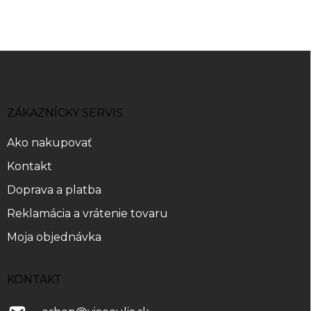
Z
á
p
ä
ZÁKAZNÍCKY SERVIS
t
i
Ako nakupovať
e
Kontakt
Doprava a platba
Reklamácia a vrátenie tovaru
Moja objednávka
KONTAKT