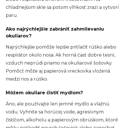
chladnejšom skle sa potom vlhkosť zrazí a vytvorí
paru.
Ako najrýchlejšie zabrániť zahmlievaniu
okuliarov?
Najrýchlejšie pomôže lepšie pritlačiť rúško alebo
respirátor okolo nosa. Ak horná časť dobre tesní,
vzduch neprúdi priamo na okuliarové šošovky.
Pomôcť môže aj papierová vreckovka vložená
medzi nos a rúško.
Môžem okuliare čistiť mydlom?
Áno, ale používajte len jemné mydlo a vlažnú
vodu. Vyhnite sa horúcej vode, agresívnym
čističom, alkoholu a papierovým obrúskom, ktoré
môžu poškodiť povrch šošoviek alebo zanechať