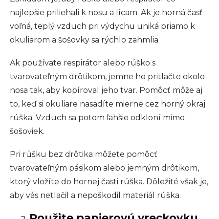
najlepšie priliehali k nosu a lícam. Ak je horná časť
voľná, teplý vzduch pri výdychu uniká priamo k
okuliarom a šošovky sa rýchlo zahmlia.
Ak používate respirátor alebo rúško s
tvarovateľným drôtikom, jemne ho pritlačte okolo
nosa tak, aby kopíroval jeho tvar. Pomôcť môže aj
to, keď si okuliare nasadíte mierne cez horný okraj
rúška. Vzduch sa potom ľahšie odkloní mimo
šošoviek.
Pri rúšku bez drôtika môžete pomôcť
tvarovateľným pásikom alebo jemným drôtikom,
ktorý vložíte do hornej časti rúška. Dôležité však je,
aby vás netlačil a nepoškodil materiál rúška.
Použite papierovú vreckovku