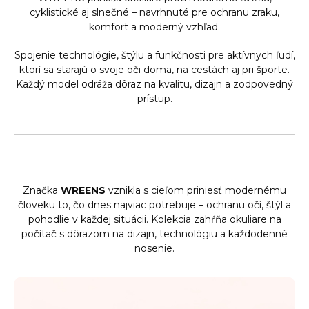
cyklistické aj slnečné – navrhnuté pre ochranu zraku,
komfort a moderný vzhľad.
Spojenie technológie, štýlu a funkčnosti pre aktívnych ľudí,
ktorí sa starajú o svoje oči doma, na cestách aj pri športe.
Každý model odráža dôraz na kvalitu, dizajn a zodpovedný
prístup.
Značka
WREENS
vznikla s cieľom priniesť modernému
človeku to, čo dnes najviac potrebuje – ochranu očí, štýl a
pohodlie v každej situácii.
Kolekcia zahŕňa okuliare na
počítač s dôrazom na dizajn, technológiu a každodenné
nosenie
.