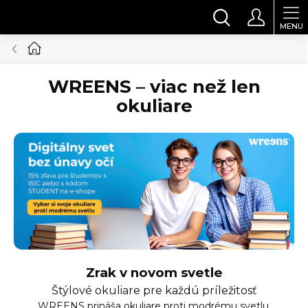
Prejsť
HĽADAŤ
na
obsah
Domov
WREENS – viac než len
okuliare
Zrak v novom svetle
Štýlové okuliare pre každú príležitosť
WREENS prináša okuliare proti modrému svetlu,