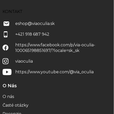
KONTAKT
eshop
@
viaoculia.sk
+421 918 687 942
https://www.facebook.com/p/via-oculia-
100065198851697/?locale=sk_sk
viaoculia
https://www.youtube.com/@via_oculia
O Nás
O nás
Časté otázky
Recenzie