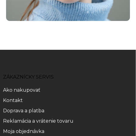
Z
á
p
ä
ZÁKAZNÍCKY SERVIS
t
i
Ako nakupovať
e
Kontakt
Doprava a platba
Reklamácia a vrátenie tovaru
Moja objednávka