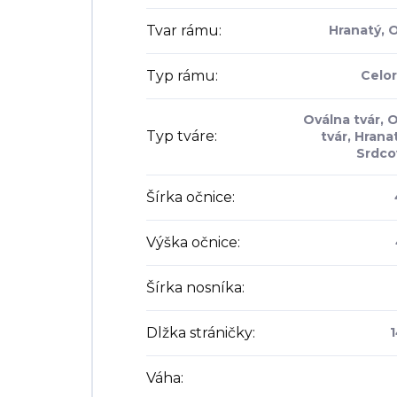
Tvar rámu
:
Hranatý, 
Typ rámu
:
Celo
Oválna tvár, 
Typ tváre
:
tvár, Hranat
Srdco
Šírka očnice
:
Výška očnice
:
Šírka nosníka
:
Dlžka stráničky
:
Váha
: