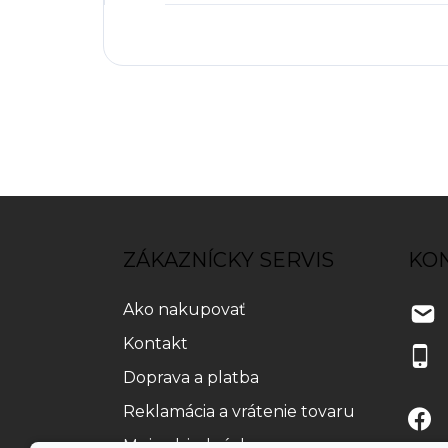
Z
á
p
ZÁKAZNÍCKY SERVIS
KO
ä
t
Ako nakupovať
i
e
Kontakt
Doprava a platba
Reklamácia a vrátenie tovaru
Moja objednávka