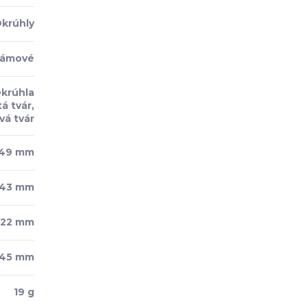
Okrúhly
rámové
Okrúhla
á tvár,
vá tvár
49 mm
43 mm
22 mm
145 mm
19 g