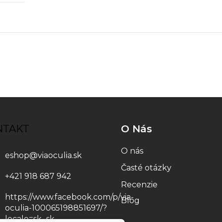
NTAKT
O Nás
O nás
eshop
@
viaoculia.sk
Časté otázky
+421 918 687 942
Recenzie
https://www.facebook.com/p/via-
Blog
oculia-100065198851697/?
locale=sk_sk