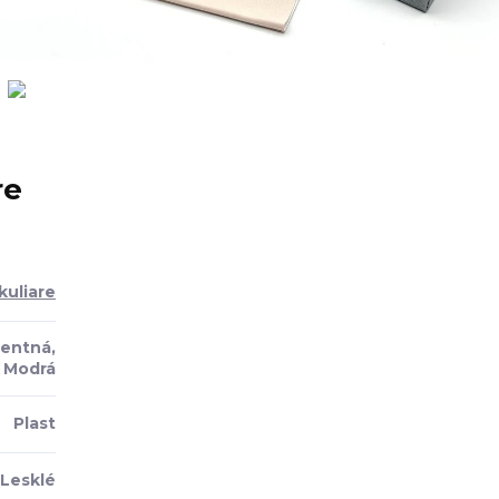
re
kuliare
entná,
Modrá
Plast
Lesklé