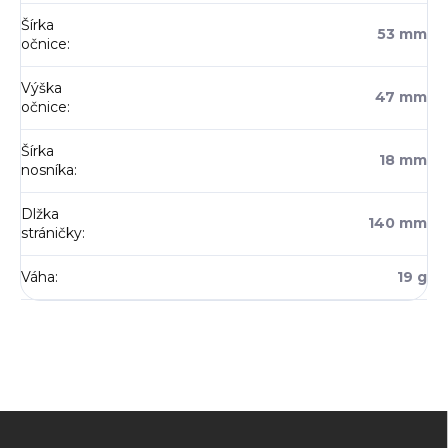
Šírka
53 mm
očnice
:
Výška
47 mm
očnice
:
Šírka
18 mm
nosníka
:
Dlžka
140 mm
stráničky
:
Váha
:
19 g
Z
á