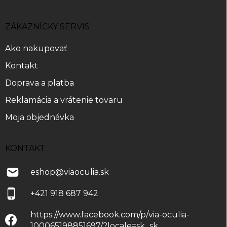
p
ä
ZÁKAZNÍCKY SERVIS
t
i
Ako nakupovať
e
Kontakt
Doprava a platba
Reklamácia a vrátenie tovaru
Moja objednávka
KONTAKT
eshop
@
viaoculia.sk
+421 918 687 942
https://www.facebook.com/p/via-oculia-
100065198851697/?locale=sk_sk