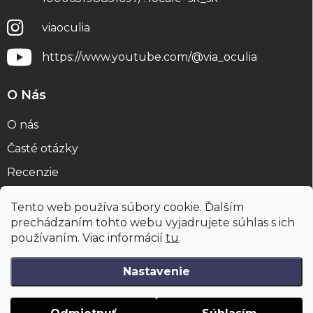
viaoculia
https://www.youtube.com/@via_oculia
O Nás
O nás
Časté otázky
Recenzie
Blog
Tento web používa súbory cookie. Ďalším
prechádzaním tohto webu vyjadrujete súhlas s ich
používaním. Viac informácií
tu
.
Nastavenie
Copyright 2026
viaoculia.sk
. Všetky práva vyhradené.
Upraviť
nastavenie cookies