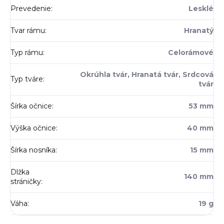
Prevedenie
:
Lesklé
Tvar rámu
:
Hranatý
Typ rámu
:
Celorámové
Okrúhla tvár, Hranatá tvár, Srdcová
Typ tváre
:
tvár
Šírka očnice
:
53 mm
Výška očnice
:
40 mm
Šírka nosníka
:
15 mm
Dlžka
140 mm
stráničky
:
Váha
:
19 g