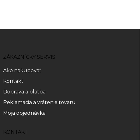
Z
á
p
ä
ZÁKAZNÍCKY SERVIS
t
i
Ako nakupovať
e
Kontakt
Doprava a platba
Reklamácia a vrátenie tovaru
Moja objednávka
KONTAKT