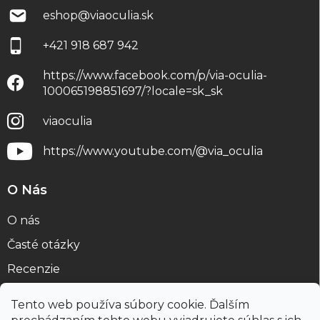
eshop
@
viaoculia.sk
+421 918 687 942
https://www.facebook.com/p/via-oculia-
100065198851697/?locale=sk_sk
viaoculia
https://www.youtube.com/@via_oculia
O Nás
O nás
Časté otázky
Recenzie
Blog
Tento web používa súbory cookie. Ďalším