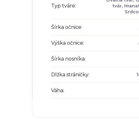
Oválna tvár, 
Typ tváre
:
tvár, Hranat
Srdco
Šírka očnice
:
Výška očnice
:
Šírka nosníka
:
Dlžka stráničky
:
Váha
: