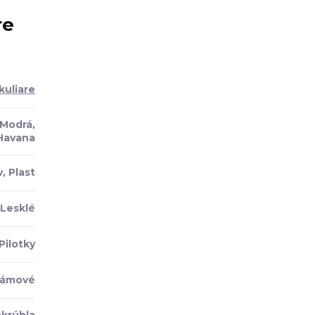
re
kuliare
 Modrá,
Havana
, Plast
Lesklé
Pilotky
rámové