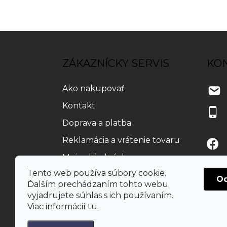
Z
á
p
ZÁKAZNÍCKY SERVIS
KO
ä
t
Ako nakupovať
i
e
Kontakt
Doprava a platba
Reklamácia a vrátenie tovaru
Moja objednávka
Tento web používa súbory cookie.
O
Ďalším prechádzaním tohto webu
vyjadrujete súhlas s ich používaním.
Viac informácií
tu
.