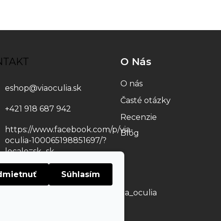
NTAKT
O Nás
O nás
eshop
@
viaoculia.sk
Časté otázky
+421 918 687 942
Recenzie
https://www.facebook.com/p/via-
Blog
oculia-100065198851697/?
locale=sk_sk
viaoculia
dmietnuť
Súhlasím
https://www.youtube.com/@via_oculia