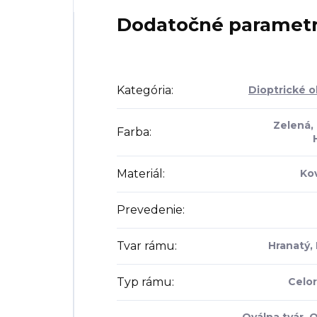
Dodatočné paramet
Kategória
:
Dioptrické o
Zelená,
Farba
:
Materiál
:
Kov
Prevedenie
:
Tvar rámu
:
Hranatý, 
Typ rámu
:
Celo