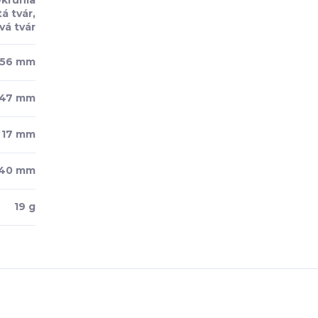
Okrúhla
á tvár,
vá tvár
56 mm
47 mm
17 mm
140 mm
19 g