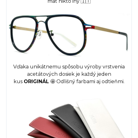
mať nikto iný 🇮🇹
Vďaka unikátnemu spôsobu výroby vrstvenia
acetátových dosiek je každý jeden
kus
ORIGINÁL
🤩
Odlišný farbami aj odtieňmi.