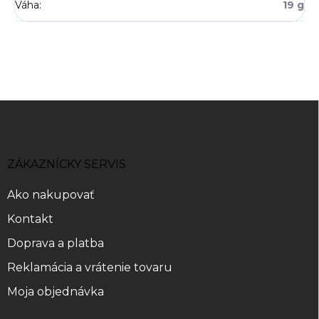
Váha
:
19 g
Z
á
p
ä
ZÁKAZNÍCKY SERVIS
t
i
Ako nakupovať
e
Kontakt
Doprava a platba
Reklamácia a vrátenie tovaru
Moja objednávka