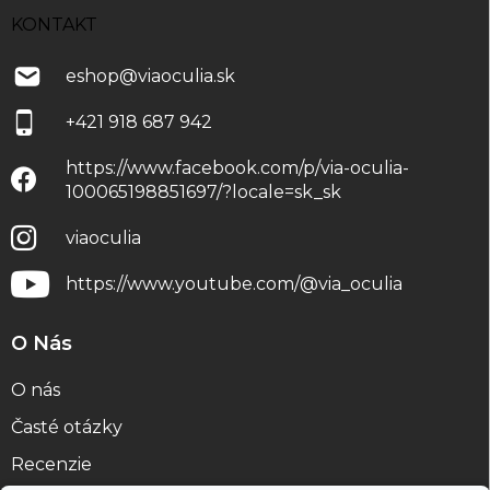
KONTAKT
eshop
@
viaoculia.sk
+421 918 687 942
https://www.facebook.com/p/via-oculia-
100065198851697/?locale=sk_sk
viaoculia
https://www.youtube.com/@via_oculia
O Nás
O nás
Časté otázky
Recenzie