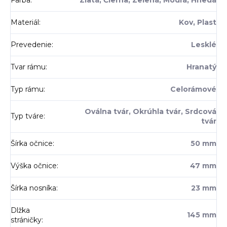
Farba
:
Zlatá, Čierna, Zelená, Modrá, Hnedá
Materiál
:
Kov, Plast
Prevedenie
:
Lesklé
Tvar rámu
:
Hranatý
Typ rámu
:
Celorámové
Oválna tvár, Okrúhla tvár, Srdcová
Typ tváre
:
tvár
Šírka očnice
:
50 mm
Výška očnice
:
47 mm
Šírka nosníka
:
23 mm
Dlžka
145 mm
stráničky
: