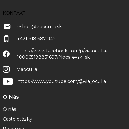
KONTAKT
eshop
@
viaoculia.sk
+421 918 687 942
https://www.facebook.com/p/via-oculia-
100065198851697/?locale=sk_sk
viaoculia
https://www.youtube.com/@via_oculia
O Nás
O nás
Časté otázky
Recenzie