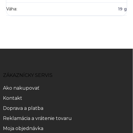
Váha
:
19 g
Z
á
p
ä
ZÁKAZNÍCKY SERVIS
t
i
Ako nakupovať
e
Kontakt
Doprava a platba
Reklamácia a vrátenie tovaru
Moja objednávka