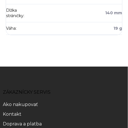
Dlžka
140 mm
stráničky
:
Váha
:
19 g
Z
á
p
ä
ZÁKAZNÍCKY SERVIS
t
i
Ako nakupovať
e
Kontakt
Doprava a platba