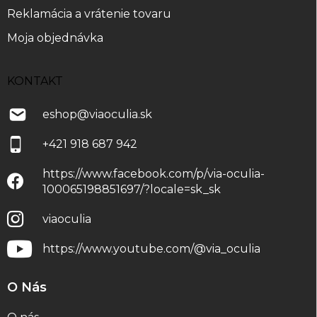
Reklamácia a vrátenie tovaru
Moja objednávka
KONTAKT
eshop
@
viaoculia.sk
+421 918 687 942
https://www.facebook.com/p/via-oculia-
100065198851697/?locale=sk_sk
viaoculia
https://www.youtube.com/@via_oculia
O Nás