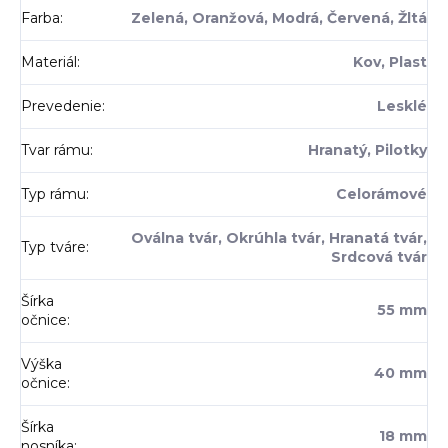
Farba
:
Zelená, Oranžová, Modrá, Červená, Žltá
Materiál
:
Kov, Plast
Prevedenie
:
Lesklé
Tvar rámu
:
Hranatý, Pilotky
Typ rámu
:
Celorámové
Oválna tvár, Okrúhla tvár, Hranatá tvár,
Typ tváre
:
Srdcová tvár
Šírka
55 mm
očnice
:
Výška
40 mm
očnice
:
Šírka
18 mm
nosníka
: