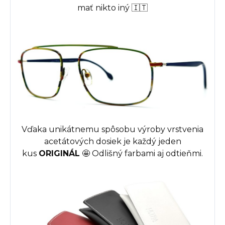
mať nikto iný 🇮🇹
Vďaka unikátnemu spôsobu výroby vrstvenia
acetátových dosiek je každý jeden
kus
ORIGINÁL
🤩
Odlišný farbami aj odtieňmi.