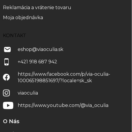
Reklamácia a vrátenie tovaru
Moja objednávka
KONTAKT
eshop
@
viaoculia.sk
+421 918 687 942
https://www.facebook.com/p/via-oculia-
100065198851697/?locale=sk_sk
viaoculia
https://www.youtube.com/@via_oculia
O Nás