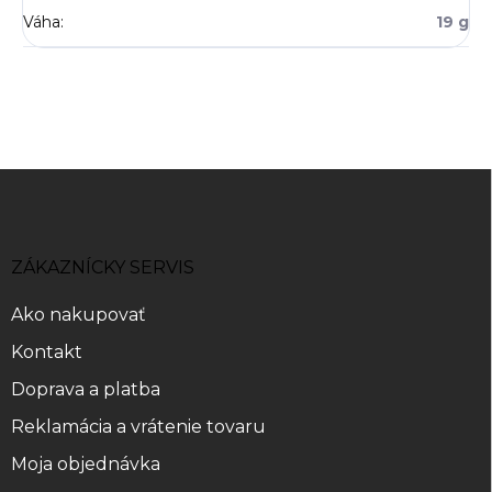
Váha
:
19 g
Z
á
p
ä
ZÁKAZNÍCKY SERVIS
t
i
Ako nakupovať
e
Kontakt
Doprava a platba
Reklamácia a vrátenie tovaru
Moja objednávka