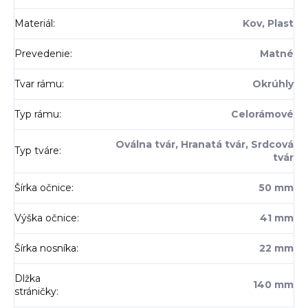
Materiál
:
Kov, Plast
Prevedenie
:
Matné
Tvar rámu
:
Okrúhly
Typ rámu
:
Celorámové
Oválna tvár, Hranatá tvár, Srdcová
Typ tváre
:
tvár
Šírka očnice
:
50 mm
Výška očnice
:
41 mm
Šírka nosníka
:
22 mm
Dlžka
140 mm
stráničky
: