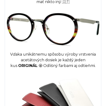
mať nikto iný 🇮🇹
Vďaka unikátnemu spôsobu výroby vrstvenia
acetátových dosiek je každý jeden
kus
ORIGINÁL
🤩
Odlišný farbami aj odtieňmi.