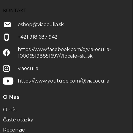
KONTAKT
eshop
@
viaoculia.sk
+421 918 687 942
https://www.facebook.com/p/via-oculia-
100065198851697/?locale=sk_sk
viaoculia
https://www.youtube.com/@via_oculia
O Nás
O nás
Časté otázky
Recenzie