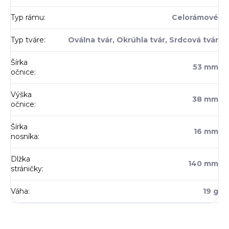
Typ rámu
:
Celorámové
Typ tváre
:
Oválna tvár, Okrúhla tvár, Srdcová tvár
Šírka
53 mm
očnice
:
Výška
38 mm
očnice
:
Šírka
16 mm
nosníka
:
Dlžka
140 mm
stráničky
:
Váha
:
19 g