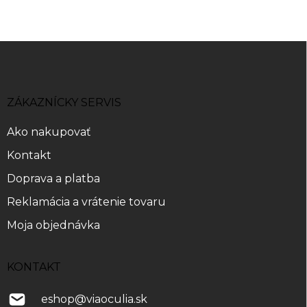
Z
á
p
ä
ZÁKAZNÍCKY SERVIS
t
i
Ako nakupovať
e
Kontakt
Doprava a platba
Reklamácia a vrátenie tovaru
Moja objednávka
KONTAKT
eshop
@
viaoculia.sk