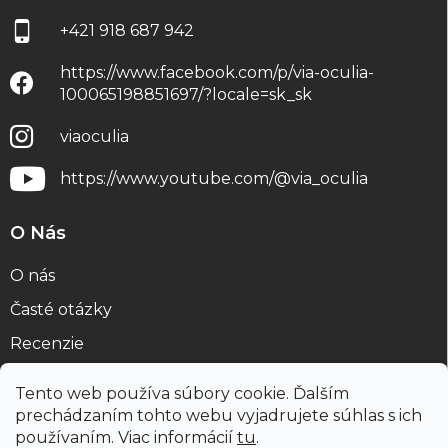
+421 918 687 942
https://www.facebook.com/p/via-oculia-
100065198851697/?locale=sk_sk
viaoculia
https://www.youtube.com/@via_oculia
O Nás
O nás
Časté otázky
Recenzie
Blog
Tento web používa súbory cookie. Ďalším
prechádzaním tohto webu vyjadrujete súhlas s ich
používaním. Viac informácií
tu
.