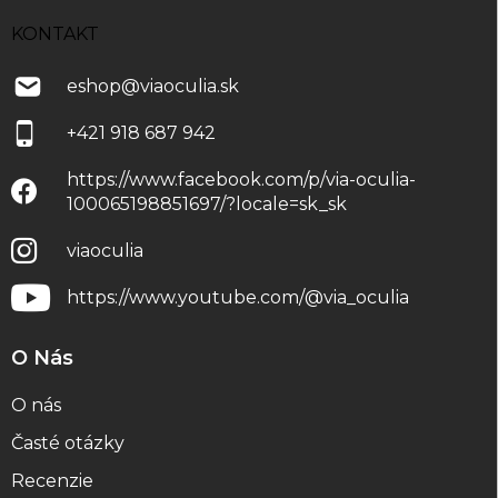
KONTAKT
eshop
@
viaoculia.sk
+421 918 687 942
https://www.facebook.com/p/via-oculia-
100065198851697/?locale=sk_sk
viaoculia
https://www.youtube.com/@via_oculia
O Nás
O nás
Časté otázky
Recenzie