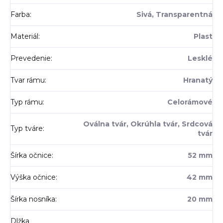
Farba
:
Sivá, Transparentná
Materiál
:
Plast
Prevedenie
:
Lesklé
Tvar rámu
:
Hranatý
Typ rámu
:
Celorámové
Oválna tvár, Okrúhla tvár, Srdcová
Typ tváre
:
tvár
Šírka očnice
:
52 mm
Výška očnice
:
42 mm
Šírka nosníka
:
20 mm
Dlžka