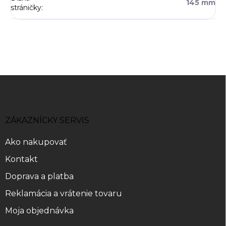
145 mm
stráničky
:
Z
á
p
ä
ZÁKAZNÍCKY SERVIS
t
i
Ako nakupovať
e
Kontakt
Doprava a platba
Reklamácia a vrátenie tovaru
Moja objednávka