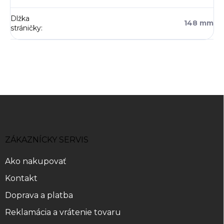
Dlžka
148 mm
stráničky
:
Z
á
p
ä
ZÁKAZNÍCKY SERVIS
t
i
Ako nakupovať
e
Kontakt
Doprava a platba
Reklamácia a vrátenie tovaru