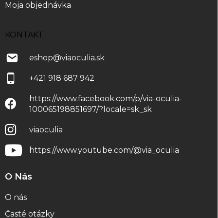
Moja objednávka
KONTAKT
eshop
@
viaoculia.sk
+421 918 687 942
https://www.facebook.com/p/via-oculia-
100065198851697/?locale=sk_sk
viaoculia
https://www.youtube.com/@via_oculia
O Nás
O nás
Časté otázky