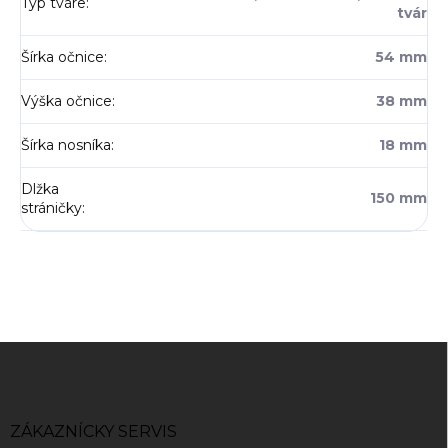
Typ tváre
:
tvár
Šírka očnice
:
54 mm
Výška očnice
:
38 mm
Šírka nosníka
:
18 mm
Dlžka
150 mm
stráničky
:
Z
á
p
ä
ZÁKAZNÍCKY SERVIS
t