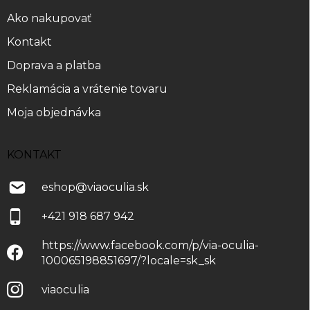
i
Ako nakupovať
e
Kontakt
Doprava a platba
Reklamácia a vrátenie tovaru
Moja objednávka
KONTAKT
eshop
@
viaoculia.sk
+421 918 687 942
https://www.facebook.com/p/via-oculia-
100065198851697/?locale=sk_sk
viaoculia