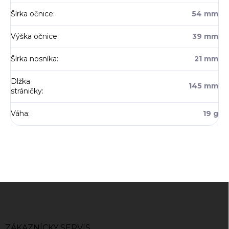
Šírka očnice
:
54 mm
Výška očnice
:
39 mm
Šírka nosníka
:
21 mm
Dlžka
145 mm
stráničky
:
Váha
:
19 g
Z
á
p
ä
ZÁKAZNÍCKY SERVIS