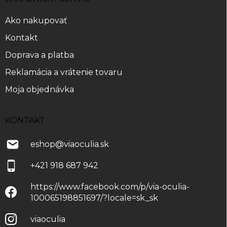
t
i
Ako nakupovať
e
Kontakt
Doprava a platba
Reklamácia a vrátenie tovaru
Moja objednávka
KONTAKT
eshop
@
viaoculia.sk
+421 918 687 942
https://www.facebook.com/p/via-oculia-
100065198851697/?locale=sk_sk
viaoculia