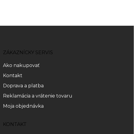
Z
á
p
ä
ZÁKAZNÍCKY SERVIS
t
i
Ako nakupovať
e
Kontakt
Doprava a platba
Reklamácia a vrátenie tovaru
Moja objednávka
KONTAKT