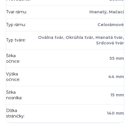
Tvar rámu
:
Hranatý, Mačací
Typ rámu
:
Celorámové
Oválna tvár, Okrúhla tvár, Hranatá tvár,
Typ tváre
:
Srdcová tvár
Šírka
55 mm
očnice
:
Výška
44 mm
očnice
:
Šírka
15 mm
nosníka
:
Dlžka
140 mm
stráničky
: