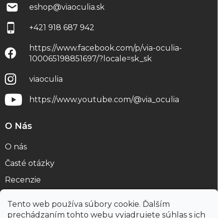
eshop
@
viaoculia.sk
+421 918 687 942
https://www.facebook.com/p/via-oculia-
100065198851697/?locale=sk_sk
viaoculia
https://www.youtube.com/@via_oculia
O Nás
O nás
Časté otázky
Recenzie
Blog
Tento web používa súbory cookie. Ďalším
prechádzaním tohto webu vyjadrujete súhlas s ich