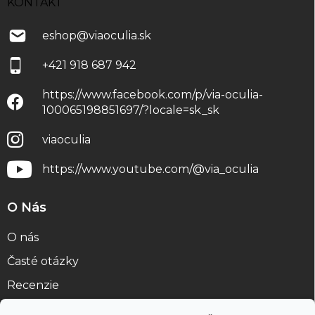
KONTAKT
eshop
@
viaoculia.sk
+421 918 687 942
https://www.facebook.com/p/via-oculia-
100065198851697/?locale=sk_sk
viaoculia
https://www.youtube.com/@via_oculia
O Nás
O nás
Časté otázky
Recenzie
Blog