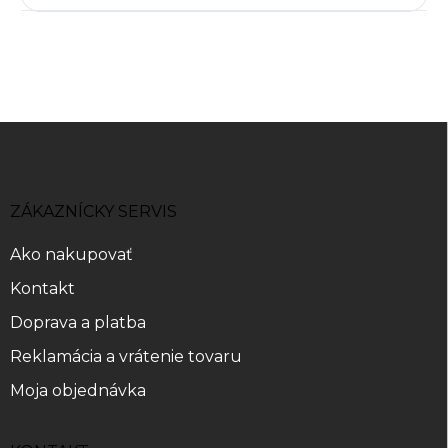
Z
á
p
ä
ZÁKAZNÍCKY SERVIS
t
i
Ako nakupovať
e
Kontakt
Doprava a platba
Reklamácia a vrátenie tovaru
Moja objednávka