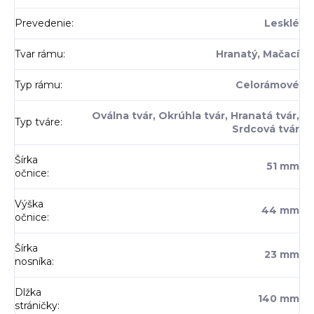
Prevedenie
:
Lesklé
Tvar rámu
:
Hranatý, Mačací
Typ rámu
:
Celorámové
Oválna tvár, Okrúhla tvár, Hranatá tvár,
Typ tváre
:
Srdcová tvár
Šírka
51 mm
očnice
:
Výška
44 mm
očnice
:
Šírka
23 mm
nosníka
:
Dlžka
140 mm
stráničky
: