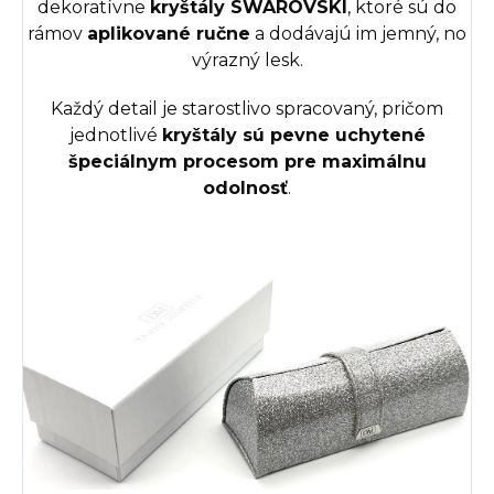
dekoratívne
kryštály SWAROVSKI
, ktoré sú do
rámov
aplikované ručne
a dodávajú im jemný, no
výrazný lesk.
Každý detail je starostlivo spracovaný, pričom
jednotlivé
kryštály sú pevne uchytené
špeciálnym procesom pre maximálnu
odolnosť
.