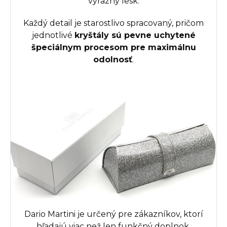
výrazný lesk.
Každý detail je starostlivo spracovaný, pričom
jednotlivé
kryštály sú pevne uchytené
špeciálnym procesom pre maximálnu
odolnosť
.
Dario Martini je určený pre zákazníkov, ktorí
hľadajú viac než len funkčný doplnok.