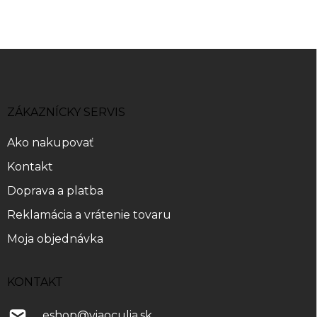
Z
á
p
ä
ZÁKAZNÍCKY SERVIS
t
i
Ako nakupovať
e
Kontakt
Doprava a platba
Reklamácia a vrátenie tovaru
Moja objednávka
KONTAKT
eshop
@
viaoculia.sk