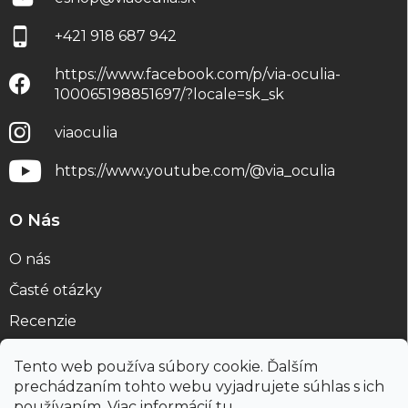
+421 918 687 942
https://www.facebook.com/p/via-oculia-
100065198851697/?locale=sk_sk
viaoculia
https://www.youtube.com/@via_oculia
O Nás
O nás
Časté otázky
Recenzie
Blog
Tento web používa súbory cookie. Ďalším
prechádzaním tohto webu vyjadrujete súhlas s ich
používaním. Viac informácií
tu
.