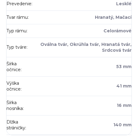
Prevedenie
:
Lesklé
Tvar rámu
:
Hranatý, Mačací
Typ rámu
:
Celorámové
Oválna tvár, Okrúhla tvár, Hranatá tvár,
Typ tváre
:
Srdcová tvár
Šírka
53 mm
očnice
:
Výška
41 mm
očnice
:
Šírka
16 mm
nosníka
:
Dlžka
140 mm
stráničky
: