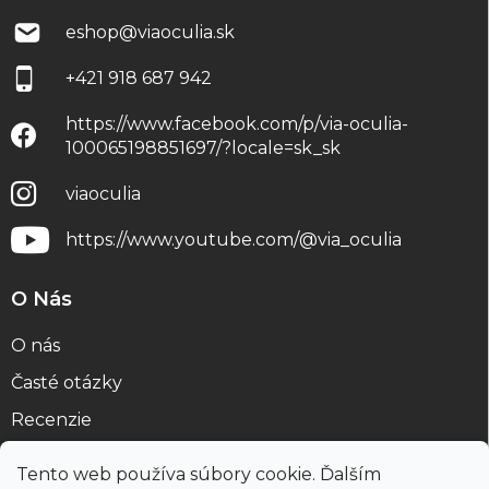
eshop
@
viaoculia.sk
+421 918 687 942
https://www.facebook.com/p/via-oculia-
100065198851697/?locale=sk_sk
viaoculia
https://www.youtube.com/@via_oculia
O Nás
O nás
Časté otázky
Recenzie
Blog
Tento web používa súbory cookie. Ďalším